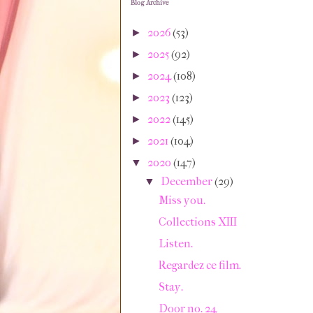
Blog Archive
2026
(53)
►
2025
(92)
►
2024
(108)
►
2023
(123)
►
2022
(145)
►
2021
(104)
►
2020
(147)
▼
December
(29)
▼
Miss you.
Collections XIII
Listen.
Regardez ce film.
Stay.
Door no. 24