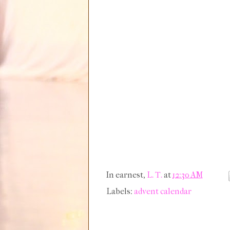
In earnest,
L. T.
at
12:30 AM
Labels:
advent calendar