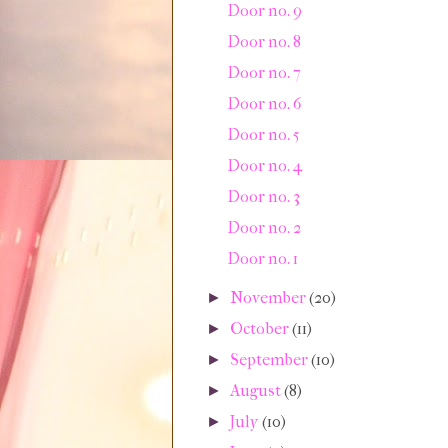
Door no. 9
Door no. 8
Door no. 7
Door no. 6
Door no. 5
Door no. 4
Door no. 3
Door no. 2
Door no. 1
November
(20)
►
October
(11)
►
September
(10)
►
August
(8)
►
July
(10)
►